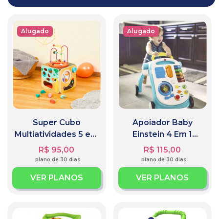
Alugado
Alugado
Super Cubo
Apoiador Baby
Multiatividades 5 em
Einstein 4 Em 1
1 - Brinquedo
Musical Piano Mesa
R$ 95,00
R$ 115,00
Educativo
Para Bebê
plano de 30 dias
plano de 30 dias
VER PLANOS
VER PLANOS