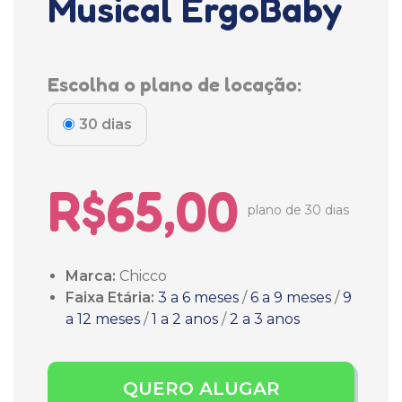
Musical ErgoBaby
Escolha o plano de locação:
30 dias
R$65,00
plano de 30 dias
Marca:
Chicco
Faixa Etária:
3 a 6 meses
/
6 a 9 meses
/
9
a 12 meses
/
1 a 2 anos
/
2 a 3 anos
QUERO ALUGAR