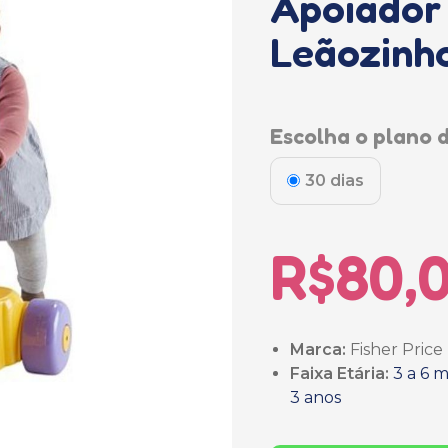
Apoiador 
Leãozinho
Escolha o plano d
30 dias
R$80,
Marca:
Fisher Price
Faixa Etária:
3 a 6 
3 anos