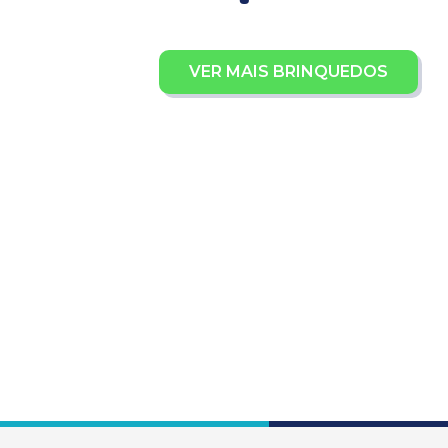
VER MAIS BRINQUEDOS
Apoiador Vtech Azul
Atividades Com Luz E Som
CONFERIR PLANOS