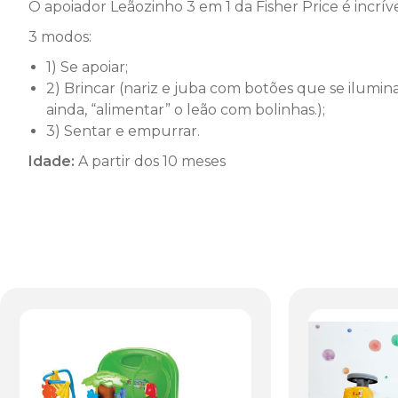
O apoiador Leãozinho 3 em 1 da Fisher Price é incríve
3 modos:
1) Se apoiar;
2) Brincar (nariz e juba com botões que se ilumi
ainda, “alimentar” o leão com bolinhas.);
3) Sentar e empurrar.
Idade:
A partir dos 10 meses