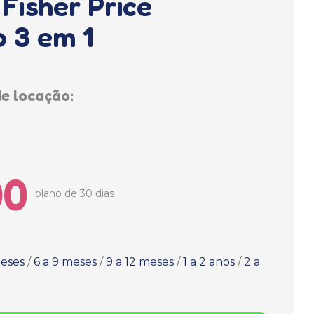
Fisher Price
 3 em 1
e locação:
00
plano de 30 dias
meses
/
6 a 9 meses
/
9 a 12 meses
/
1 a 2 anos
/
2 a