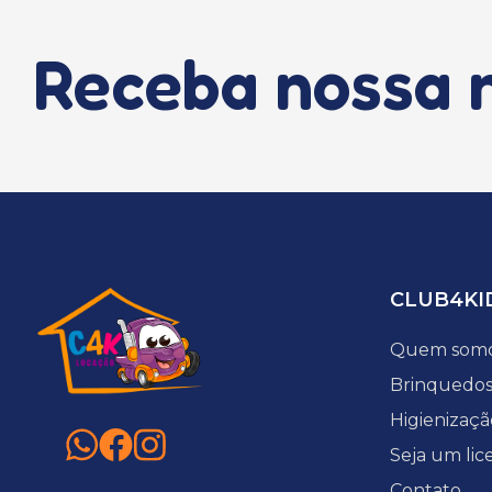
Receba nossa 
CLUB4KI
Quem som
Brinquedo
Higienizaçã
Seja um lic
Contato