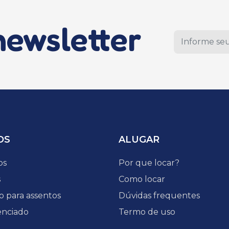
newsletter
DS
ALUGAR
os
Por que locar?
s
Como locar
o para assentos
Dúvidas frequentes
enciado
Termo de uso