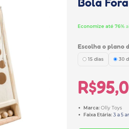
Bola Fora
Economize até 76%
a
Escolha o plano d
15 dias
30 d
R$95,
Marca:
Olly Toys
Faixa Etária:
3 a 5 a