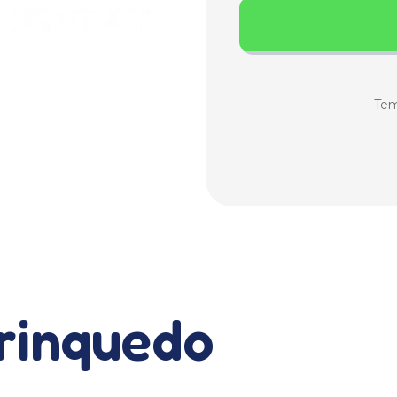
Tem
brinquedo