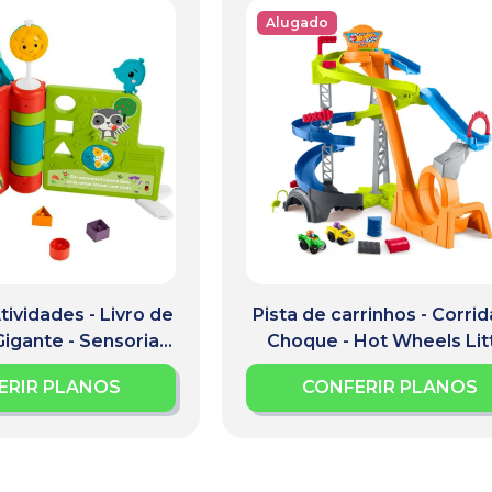
Alugado
tividades - Livro de
Pista de carrinhos - Corrid
igante - Sensorial -
Choque - Hot Wheels Lit
Motor
People
ERIR PLANOS
CONFERIR PLANOS