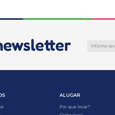
newsletter
DS
ALUGAR
os
Por que locar?