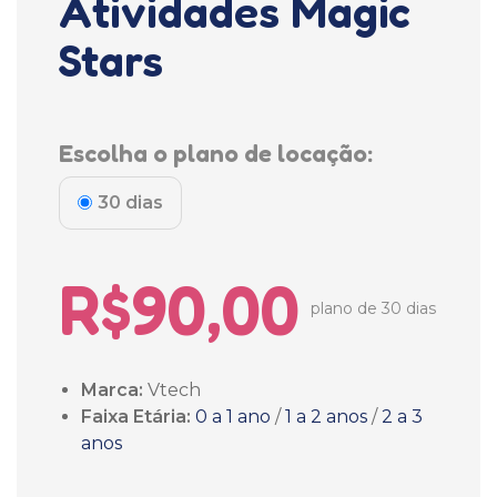
Atividades Magic
Stars
Escolha o plano de locação:
30 dias
R$90,00
plano de 30 dias
Marca:
Vtech
Faixa Etária:
0 a 1 ano
/
1 a 2 anos
/
2 a 3
anos