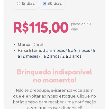
15 dias
30 dias
R$115,00
plano de 30
dias
Marca:
Dorel
Faixa Etária:
3 a 6 meses
/
6 a 9 meses
/
9
a 12 meses
/
1 a 2 anos
/
2 a 3 anos
Brinquedo indisponível
no momento!
Não se preocupe, avisaremos você assim
que ele voltar ao nosso estoque. Clique no
botão abaixo para receber uma notificação
assim que estiver disponível!